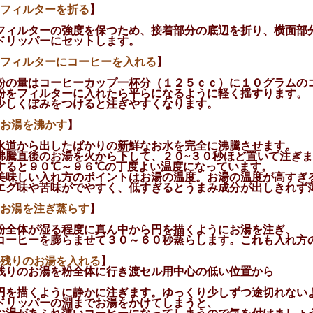
フィルターを折る
】
フィルターの強度を保つため、接着部分の底辺を折り、横面部
ドリッパーにセットします。
フィルターにコーヒーを入れる
】
粉の量はコーヒーカップ一杯分（１２５ｃｃ）に１０グラムの
粉をフィルターに入れたら平らになるように軽く揺すります。
少しくぼみをつけると注ぎやすくなります。
お湯を沸かす
】
水道から出したばかりの新鮮なお水を完全に沸騰させます。
騰直後のお湯を火から下して、２０~３０秒ほど置いて注ぎま
すると９０℃～９６℃の丁度よい温度になっています。
美味しい入れ方のポイントはお湯の温度。お湯の温度が高すぎ
エグ味や苦味がでやすく、低すぎるとうまみ成分が出しきれず
お湯を注ぎ蒸らす
】
粉全体が湿る程度に真ん中から円を描くようにお湯を注ぎ、
コーヒーを膨らませて３０～６０秒蒸らします。これも入れ方
残りのお湯を入れる
】
残りのお湯を粉全体に行き渡セル用中心の低い位置から
円を描くように静かに注ぎます。ゆっくり少しずつ途切れない
ドリッパーの淵までお湯をかけてしまうと、