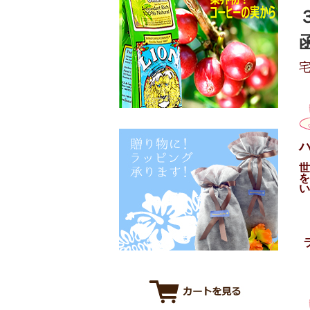
宅
世
を
い