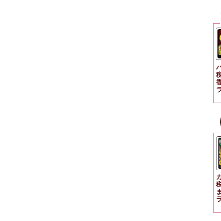
税
カ
税