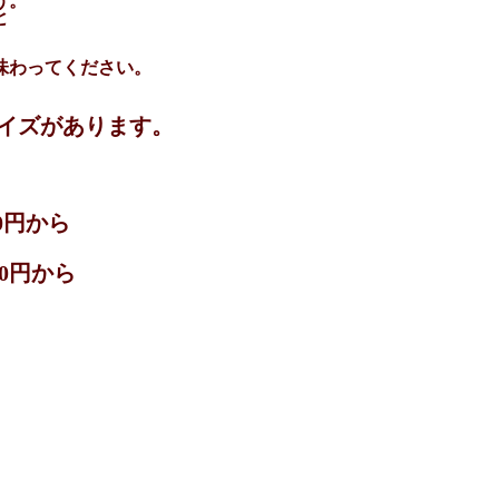
う。
と
味わってください。
イズがあります。
00円から
00円から