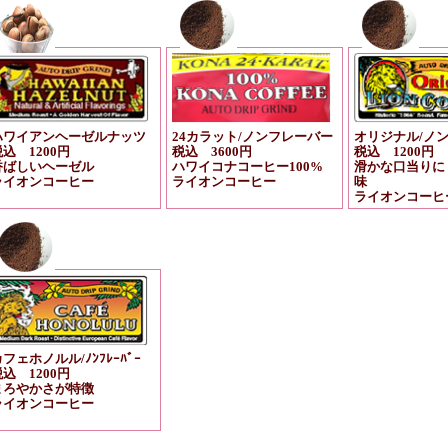
ハワイアンヘーゼルナッツ
24カラット/ノンフレーバー
オリジナル/ノ
込 1200円
税込 3600円
税込 1200円
香ばしいヘーゼル
ハワイコナコーヒー100%
滑かな口当りに
ライオンコーヒー
ライオンコーヒー
味
ライオンコーヒ
フェホノルル/ﾉﾝﾌﾚｰﾊﾞｰ
込 1200円
まろやかさが特徴
ライオンコーヒー